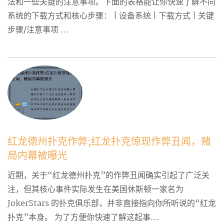
法和一些关键的注意事项。下面的表格能让你快速了解不同
系统的下载方式和核心步骤： | 设备系统 | 下载方式 | 关键
步骤/注意事项 ...
红龙德州扑克作弊;红龙扑克惊现作弊丑闻，赌
局内幕被曝光
近期，关于“红龙德州扑克”的作弊丑闻确实引起了广泛关
注，但其核心事件实际发生在美国休斯顿一家名为
JokerStars 的扑克俱乐部，并非直接指向你所听说的“红龙
扑克”本身。 为了方便你快速了解这起事...