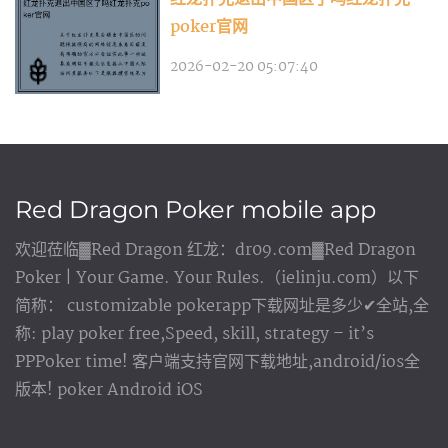
poker官网
2026-02-20 05:07:40
Red Dragon Poker mobile app
欢迎莅临▓Red Dragon 红龙：dr09.com▓Red Dragon
Poker | Your Game. Your Rules.（ielinju.com）以下
简称： customizable pokerapp下载网址是多少✔全站,全
称: play poker free,Speed, skill, strategy – it’s
PPPoker time! 客户端支持官网下载地址,android/ios全
版本! poker Android iOS