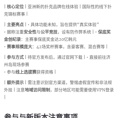
|
核心定位
| 亚洲新的扑克品牌在线体验 | 国际性的线下扑
克锦标赛事 |
|
主要亮点
| • 具体功能未知，旨在提供“真实体验”
• 据称注重
安全性
与
公平竞技
，设有防作弊系统 | •
保底奖
金创纪录
：主赛事保底奖金达20亿韩元
•
赛事规模庞大
：42场奖杯赛事，含豪客赛、混合赛等 |
|
参与方式
| 待官方发布后，通过官网下载 | • 直接前往济
州岛现场参赛
• 参与
线上选拔赛
获得资格 |
|
额外提示
| 需注意识别官方渠道，警惕虚假宣传和非法规
外挂 | 注意
地域访问限制
，部分地区可能需要使用VPN登录
|
参与与新版本注意事项