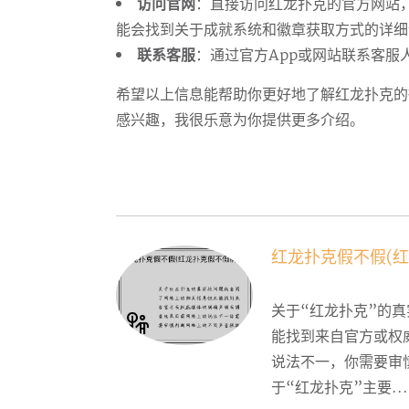
访问官网
：直接访问红龙扑克的官方网站，
能会找到关于成就系统和徽章获取方式的详细
联系客服
：通过官方App或网站联系客服
希望以上信息能帮助你更好地了解红龙扑克的
感兴趣，我很乐意为你提供更多介绍。
红龙扑克假不假(红
关于“红龙扑克”的
能找到来自官方或权
说法不一，你需要审
于“红龙扑克”主要...