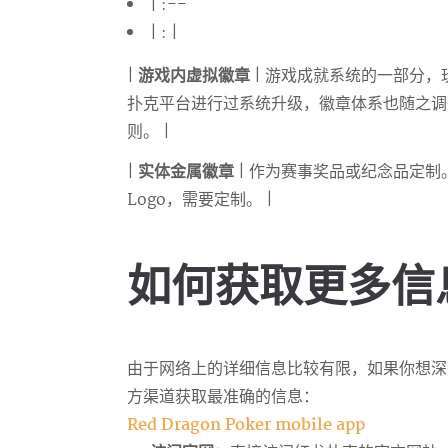
| :--
| : |
|
游戏内虚拟徽章
| 游戏成就系统的一部分，
扑克平台进行过系统升级，徽章体系也随之
则。 |
|
实体金属徽章
| 作为赛事奖品或纪念品定制。
Logo，需要定制。 |
如何获取更多信
由于网络上的详细信息比较有限，如果你想深
方渠道获取最准确的信息：
Red Dragon Poker mobile app