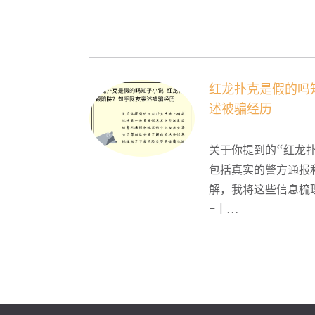
红龙扑克是假的吗
述被骗经历
关于你提到的“红龙
包括真实的警方通报
解，我将这些信息梳理成了
- | ...