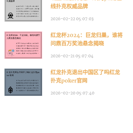
线扑克权威品牌
2026-02-22 05:07:03
红龙杯2024：巨龙归巢，谁将
问鼎百万奖池悬念揭晓
2026-02-21 05:07:04
红龙扑克退出中国区了吗红龙
扑克poker官网
2026-02-20 05:07:40