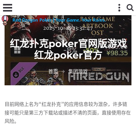
2025-10-18 23:32:47
红龙扑克poker官网版游戏
红龙poker官方
首页
集团游戏
目前网络上名为“红龙扑克”的应用信息较为混杂，许多链
接可能只是第三方下载站或描述不清的页面，直接使用存在
风险。