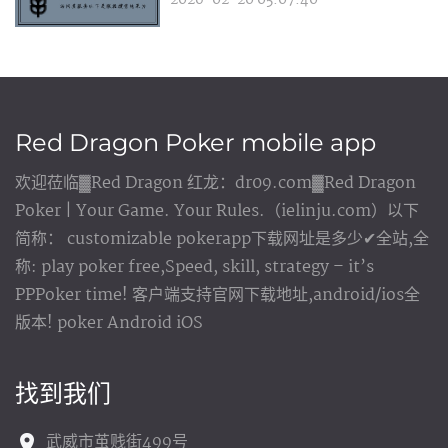
2026-02-20 05:07:40
Red Dragon Poker mobile app
欢迎莅临▓Red Dragon 红龙：dr09.com▓Red Dragon
Poker | Your Game. Your Rules.（ielinju.com）以下
简称： customizable pokerapp下载网址是多少✔全站,全
称: play poker free,Speed, skill, strategy – it’s
PPPoker time! 客户端支持官网下载地址,android/ios全
版本! poker Android iOS
找到我们
武威市茧贱街499号