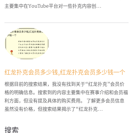
主要集中在YouTube平台对一些扑克内容创...
红龙扑克会员多少钱,红龙扑克会员多少钱一个
根据目前的搜索结果，我没有找到关于“红龙扑克”会员价
格的明确信息。搜索到的内容主要集中在赛事介绍和会员福
利方面，但没有提及具体的购买费用。 了解更多会员信息
虽然没有价格，但搜索结果揭示了“红龙扑克...
搜索