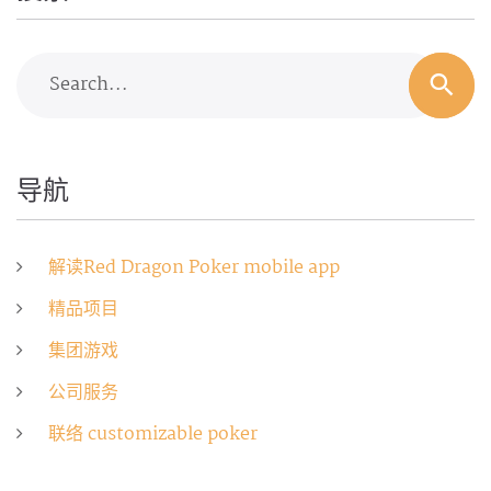
Search...
导航
解读Red Dragon Poker mobile app
精品项目
集团游戏
公司服务
联络 customizable poker