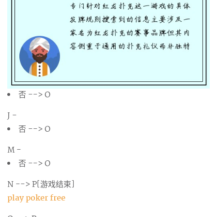
否 --> O
J -
否 --> O
M -
否 --> O
N --> P[游戏结束]
play poker free