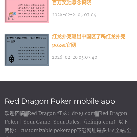
百万奖池悬念揭晓
2026-02-21 05:07:04
红龙扑克退出中国区了吗红龙扑克
poker官网
2026-02-20 05:07:40
Red Dragon Poker mobile app
欢迎莅临▓Red Dragon 红龙：dr09.com▓Red Dragon
Poker | Your Game. Your Rules.（ielinju.com）以下
简称： customizable pokerapp下载网址是多少✔全站,全