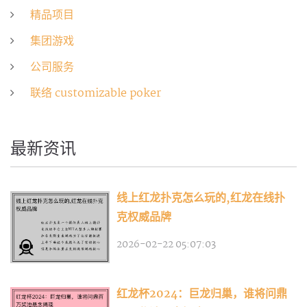
精品项目
集团游戏
公司服务
联络 customizable poker
最新资讯
线上红龙扑克怎么玩的,红龙在线扑
克权威品牌
2026-02-22 05:07:03
红龙杯2024：巨龙归巢，谁将问鼎