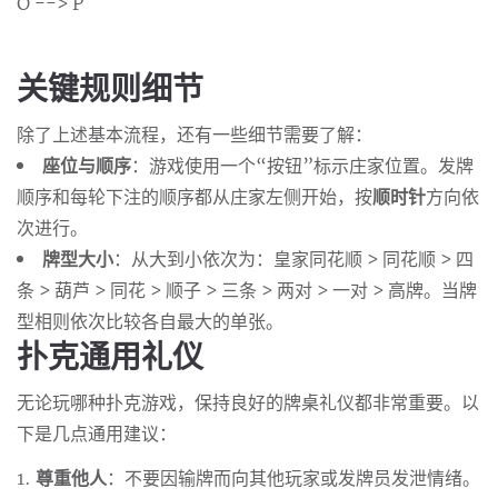
O --> P
关键规则细节
除了上述基本流程，还有一些细节需要了解：
座位与顺序
：游戏使用一个“按钮”标示庄家位置。发牌
顺序和每轮下注的顺序都从庄家左侧开始，按
顺时针
方向依
次进行。
牌型大小
：从大到小依次为：皇家同花顺 > 同花顺 > 四
条 > 葫芦 > 同花 > 顺子 > 三条 > 两对 > 一对 > 高牌。当牌
型相则依次比较各自最大的单张。
扑克通用礼仪
无论玩哪种扑克游戏，保持良好的牌桌礼仪都非常重要。以
下是几点通用建议：
1.
尊重他人
：不要因输牌而向其他玩家或发牌员发泄情绪。